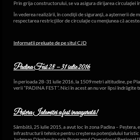
Prin grija constructorului, se va asigura dirijarea circulaţi
În vederea realizării, în condiţii de siguranţă, a aşternerii d
respectarea restricţiilor de circulaţie cu menţiunea că acestea
Informatii preluate de pe situl CJD
Padina Fest 28 – 31 iulie 2016
În perioada 28-31 iulie 2016, la 1509 metri altitudine, pe Pla
verii “PADINA FEST”. Nici în acest an nu vor lipsi îndrăgite 
Peștera Ialomiței a fost inaugurată!
Sâmbătă, 25 iulie 2015, a avut loc în zona Padina – Peștera, 
infrastructurii tehnice pentru creşterea potenţialului turistic
Județean Dâmbovița prin Programul Operațional Regional (POR