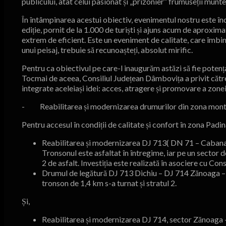
publicului, atât celui pasionat și „prizonier” frumuseții muntelu
În întâmpinarea acestui obiectiv, evenimentul nostru este înca
ediție, pornit de la 1.000 de turiști și ajuns acum de aproxim
extrem de eficient. Este un eveniment de calitate, care îmbi
unui peisaj, trebuie să recunoașteți, absolut mirific.
Pentru ca obiectivul pe care-l inaugurăm astăzi să fie potențat l
Tocmai de aceea, Consiliul Județean Dâmbovița a privit către
integrate aceleiași idei: acces, atragere și promovare a zonei
- Reabilitarea și modernizarea drumurilor din zona mont
Pentru accesul în condiții de calitate și confort în zona Padi
Reabilitarea și modernizarea DJ 713( DN 71 – Cabana 
Tronsonul este asfaltat în întregime, iar pe un sector 
2 de asfalt. Investiția este realizată în asociere cu Con
Drumul de legătură DJ 713 Dichiu – DJ 714 Zănoaga – Bo
tronson de 1,4 km s-a turnat și stratul 2.
Și,
Reabilitarea și modernizarea DJ 714, sector Zănoaga – 