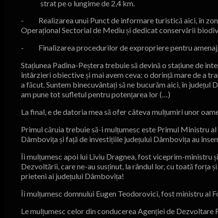
strat pe o lungime de 2,4 km.
- Realizarea unui Punct de informare turistică aici, în zona
Operațional Sectorial de Mediu și dedicat conservării biodive
- Finalizarea procedurilor de expropriere pentru amenajar
Stațiunea Padina-Peștera trebuie să devină o stațiune de i
întârzieri obiective și mai avem ceva: o dorință mare de a tra
a făcut. Suntem binecuvântați să ne bucurăm aici, în județul 
am pune tot sufletul pentru potențarea lor (…)
La final, e de datoria mea să ofer câteva mulțumiri unor oamen
Primul căruia trebuie să-i mulțumesc este Primul Ministru al 
Dâmbovița și față de investițiile județului Dâmbovița au însem
Îi mulțumesc apoi lui Liviu Dragnea, fost viceprim-ministru ș
Dezvoltării, care ne-au susținut, la rândul lor, cu toată forța 
prieteni ai județului Dâmbovița!
Îi mulțumesc domnului Eugen Teodorovici, fost ministru al Fo
Le mulțumesc celor din conducerea Agenției de Dezvoltare 