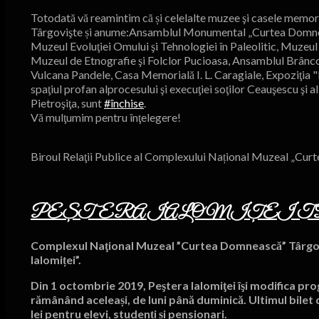
Totodată vă reamintim că și celelalte muzee şi casele memo
Târgovişte și anume:Ansamblul Monumental „Curtea Domneasc
Muzeul Evoluţiei Omului şi Tehnologiei în Paleolitic, Muzeul
Muzeul de Etnografie şi Folclor Pucioasa, Ansamblul Brânco
Vulcana Pandele, Casa Memorială I. L. Caragiale, Expoziţia "
spaţiul profan alprocesului şi execuţiei soţilor Ceauşescu şi 
Pietroşiţa, sunt
#
închise
.
Vă mulţumim pentru înţelegere!
Biroul Relaţii Publice al Complexului Național Muzeal „Cu
PEŞTERA IALOMIŢEI TR
Complexul Naţional Muzeal ”Curtea Domnească” Târgoviş
Ialomiței”.
Din 1 octombrie 2019, Peştera Ialomiţei îşi modifica prog
rămânând aceleași, de luni până duminică. Ultimul bilet de 
lei pentru elevi, studenți și pensionari.