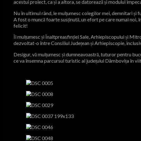
acestui proiect, ca și a altora, se datorează și modului impe
Nu în ultimul rând, le mulțumesc colegilor mei, demnitari și f
A fost o muncă foarte susținută, un efort pe care numai noi, în 
felicit!
Îi mulțumesc și Înaltpreasfinției Sale, Arhiepiscopului și Mi
dezvoltat-o între Consiliul Județean și Arhiepiscopie, inclusiv
Desigur, vă mulțumesc și dumneavoastră, tuturor pentru bucuria
ce va însemna parcursul turistic al județului Dâmbovița în vii