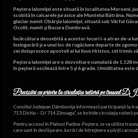
Peştera Ialomiţei este situată în localitatea Moroeni, ju
scobită în calcarele jurasice ale Muntelui Bătrâna. Numel
glaciar numit Obârşia Ialomiţei, situată sub Vârful Găvan
Ocolit, numit şi Bucura Dumbravă.
Încărcătura deosebită a acestor locuri i-a atras de-a lungu
însingurării şi a unui loc de rugăciune departe de zgomot
cei doisprezece apostoli ai lui Iisus Hristos, cel trimis 
Peştera Ialomiţei are o dezvoltare cumulată de 1.128 me
în peşteră oscilează între 5 şi 6 grade. Umiditatea este 
Precizări cu privire la circulația rutieră pe trase
Consiliul Judeţean Dâmboviţa informează participanţii la traf
713 Dichiu – DJ 714 Zănoaga”, se închide circulaţia rutieră p
Pentru accesul în Platoul Padina-Peştera, se va utiliza tras
care sunt în desfăşurare, lucrări de întreţinere a părţii carosab