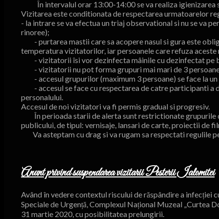
În intervalul orar 13:00-14:00 se va realiza igienizarea s
Vizitarea este conditionata de respectarea urmatoarelor regul
- la intrare se va efectua un triaj observational si nu se va 
rinoree);
- purtarea mastii care sa acopere nasul si gura este obligat
temperatura vizitatorilor, iar persoanele care refuza aceste 
- vizitatorii îsi vor dezinfecta mâinile cu dezinfectat pe baz
- vizitatorii nu pot forma grupuri mai mari de 3 persoane, c
- accesul grupurilor (maximum 3 persoane) se face la un i
- accesul se face cu respectarea de catre participanti a dist
personalului.
Accesul de noi vizitatori va fi permis gradual si progresiv.
În perioada starii de alerta sunt restrictionate grupurile d
publicului, de tipul: vernisaje, lansari de carte, proiectii de 
Va asteptam cu drag si va rugam sa respectati regulile p
Anunt privind suspendarea vizitarii Pesterii Ialomitei
Având în vedere contextul riscului de răspândire a infecției 
Speciale de Urgență, Complexul Național Muzeal „Curtea Dom
31 martie 2020, cu posibilitatea prelungirii.