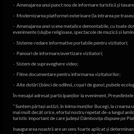
- Amenajarea unui punct nou de informare turistică şi taxare c
- Modernizarea platformei exterioare (la intrarea pe traseul 
- Amenajarea unei scene metalice demontabile, cu toate dot
evenimente (slujbe religioase, spectacole de muzică si lumină
- Sisteme-redare informative portabile pentru vizitatori;
- Panouri de informare/avertizare vizitatori;
- Sistem de supraveghere video;
- Filme documentare pentru informarea vizitatorilor;
- Alte dotări (bănci de odihnă, coşuri de gunoi, pubele ecol
În mesajul adresat participanților la eveniment, Președintele
” Suntem părtași astăzi, în inima munților Bucegi, la crearea 
mai mult decât orice, efortul nostru repetat de-a lungul anil
turistic important de care județul Dâmbovița d
Inaugurarea noastră are un sens foarte aplicat și determinan