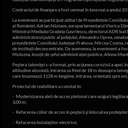
Contractul de finanțare a fost semnat în luna mai a anului 201
La eveniment au participat alături de Președintele Consiliul
al României, Adrian Năstase, europarlamentarul Viorica Dănc
Ministrul Mediului Grațiela Gavrilescu, directorul ADR Sud 
administratorul public al județului, Alexandru Oprea, senat
președintele Consiliului Județean Prahova, Mircea Cosma, repre
de instituții deconcentrate. De asemenea, la eveniment a fo
Molozea, însoțit de șeful administrației publice, Aliona Mun
Peştera Ialomiţei s-a format, prin acţiunea corozivă a apei, 
altitudine absolută, intrarea sa fiind de 18 m deasupra talvegul
care însumează 1128 m lungime. Intrarea, orientată spre est,
Proiectul de reabilitare a constat în:
- Modernizarea aleii de acces pietonal care asigură legătura 
3,00 m;
- Refacerea căilor de acces în peşteră şi înlocuirea podeţelor 
- Refacerea instalaţiilor electrice;